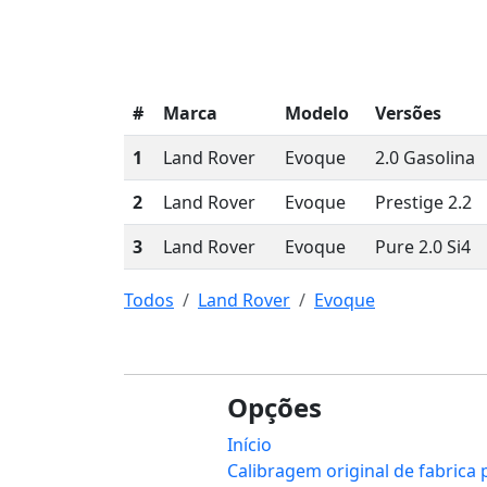
#
Marca
Modelo
Versões
1
Land Rover
Evoque
2.0 Gasolina
2
Land Rover
Evoque
Prestige 2.2
3
Land Rover
Evoque
Pure 2.0 Si4
Todos
Land Rover
Evoque
Opções
Início
Calibragem original de fabrica 