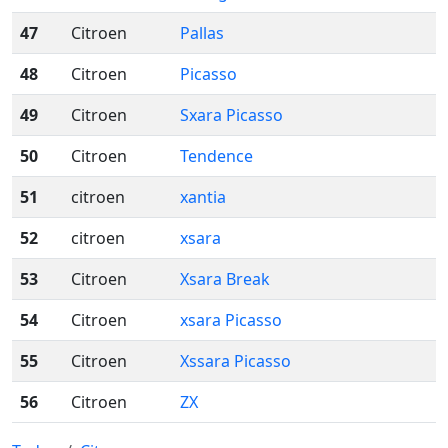
47
Citroen
Pallas
48
Citroen
Picasso
49
Citroen
Sxara Picasso
50
Citroen
Tendence
51
citroen
xantia
52
citroen
xsara
53
Citroen
Xsara Break
54
Citroen
xsara Picasso
55
Citroen
Xssara Picasso
56
Citroen
ZX