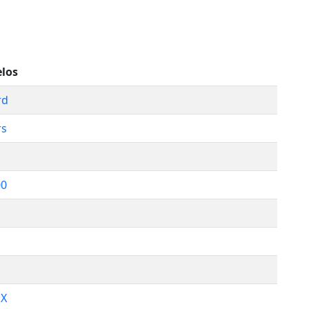
los
rd
rs
00
DX