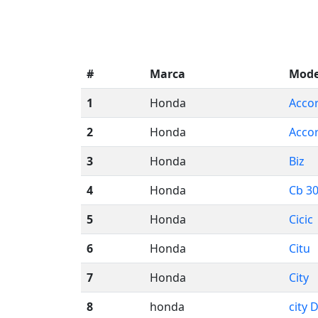
#
Marca
Mode
1
Honda
Acco
2
Honda
Acco
3
Honda
Biz
4
Honda
Cb 3
5
Honda
Cicic
6
Honda
Citu
7
Honda
City
8
honda
city 