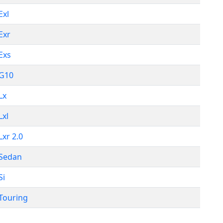
Exl
 Exr
 Exs
 G10
Lx
Lxl
Lxr 2.0
 Sedan
Si
 Touring