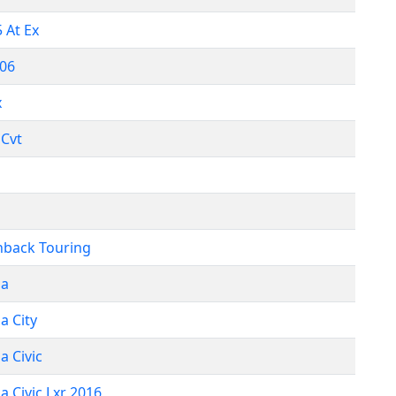
5 At Ex
006
x
 Cvt
hback Touring
a
a City
 Civic
 Civic Lxr 2016