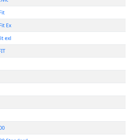
it
it Ex
it exl
IT
00