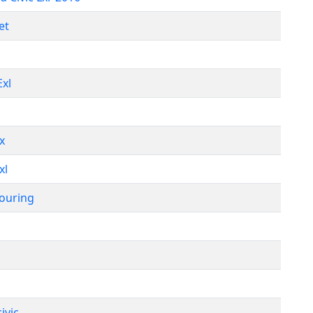
et
Exl
x
xl
ouring
ivic