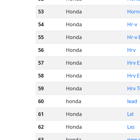
53
Honda
Horn
54
Honda
Hr-v
55
Honda
Hr-v 
56
Honda
Hrv
57
Honda
Hrv E
58
Honda
Hrv E
59
Honda
Hrv T
60
honda
lead
61
Honda
Lxl
62
Honda
Lxs
63
honda
new c