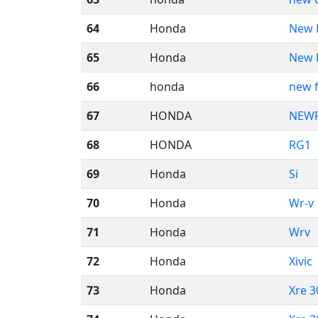
64
Honda
New F
65
Honda
New F
66
honda
new f
67
HONDA
NEWF
68
HONDA
RG1
69
Honda
Si
70
Honda
Wr-v
71
Honda
Wrv
72
Honda
Xivic
73
Honda
Xre 3