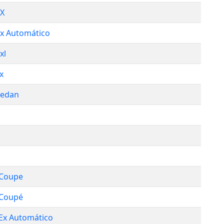
EX
Ex Automático
xl
Lx
Sedan
 Coupe
 Coupé
 Ex Automático